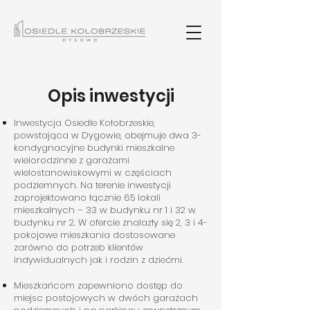
Opis inwestycji
Inwestycja Osiedle Kołobrzeskie,
powstająca w Dygowie, obejmuje dwa 3-
kondygnacyjne budynki mieszkalne
wielorodzinne z garażami
wielostanowiskowymi w częściach
podziemnych. Na terenie inwestycji
zaprojektowano łącznie 65 lokali
mieszkalnych – 33 w budynku nr 1 i 32 w
budynku nr 2. W ofercie znalazły się 2, 3 i 4-
pokojowe mieszkania dostosowane
zarówno do potrzeb klientów
indywidualnych jak i rodzin z dziećmi.
Mieszkańcom zapewniono dostęp do
miejsc postojowych w dwóch garażach